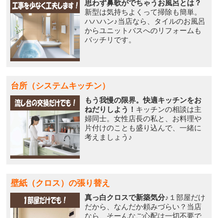
思わず鼻歌がでちゃうお風呂とは？
新型は気持ちよくって掃除も簡単。
ハハハン♪当店なら、タイルのお風呂
からユニットバスへのリフォームも
バッチリです。
台所（システムキッチン）
もう我慢の限界。快適キッチンをお
ねだりしよう！
キッチンの相談は主
婦同士。女性店長の私と、お料理や
片付けのことも盛り込んで、一緒に
考えましょう♪
壁紙（クロス）の張り替え
真っ白クロスで新築気分♪
１部屋だけ
だから、なんだか頼みづらい？当店
なら、そーんなご心配は一切不要で