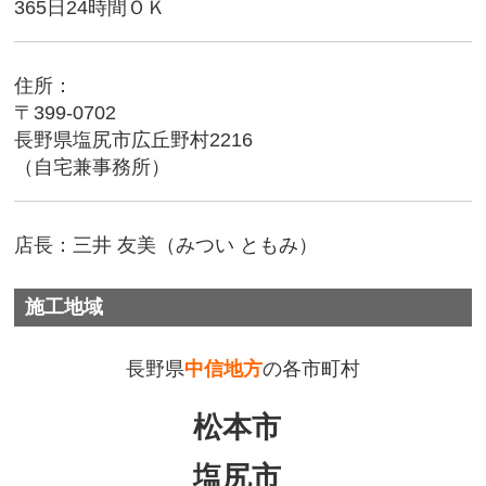
365日24時間ＯＫ
住所：
〒399-0702
長野県塩尻市広丘野村2216
（自宅兼事務所）
店長：三井 友美（みつい ともみ）
施工地域
長野県
中信地方
の各市町村
松本市
塩尻市