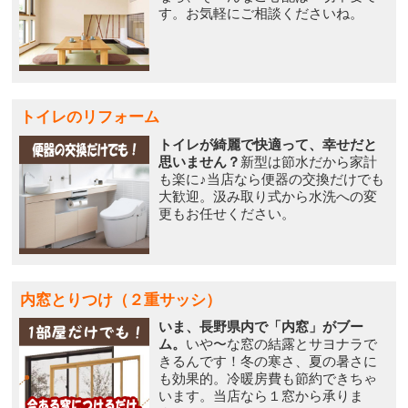
す。お気軽にご相談くださいね。
トイレのリフォーム
トイレが綺麗で快適って、幸せだと
思いません？
新型は節水だから家計
も楽に♪当店なら便器の交換だけでも
大歓迎。汲み取り式から水洗への変
更もお任せください。
内窓とりつけ（２重サッシ）
いま、長野県内で「内窓」がブー
ム。
いや〜な窓の結露とサヨナラで
きるんです！冬の寒さ、夏の暑さに
も効果的。冷暖房費も節約できちゃ
います。当店なら１窓から承りま