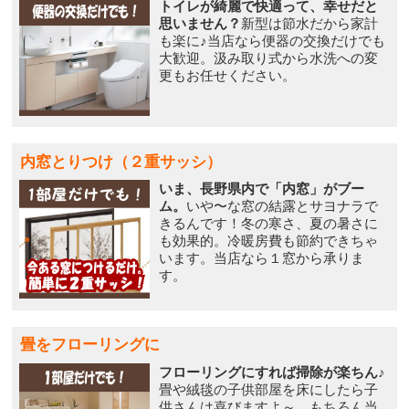
トイレが綺麗で快適って、幸せだと
思いません？
新型は節水だから家計
も楽に♪当店なら便器の交換だけでも
大歓迎。汲み取り式から水洗への変
更もお任せください。
内窓とりつけ（２重サッシ）
いま、長野県内で「内窓」がブー
ム。
いや〜な窓の結露とサヨナラで
きるんです！冬の寒さ、夏の暑さに
も効果的。冷暖房費も節約できちゃ
います。当店なら１窓から承りま
す。
畳をフローリングに
フローリングにすれば掃除が楽ちん♪
畳や絨毯の子供部屋を床にしたら子
供さんは喜びますよ～。もちろん当