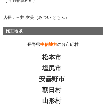
（自宅兼事務所）
店長：三井 友美（みつい ともみ）
施工地域
長野県
中信地方
の各市町村
松本市
塩尻市
安曇野市
朝日村
山形村