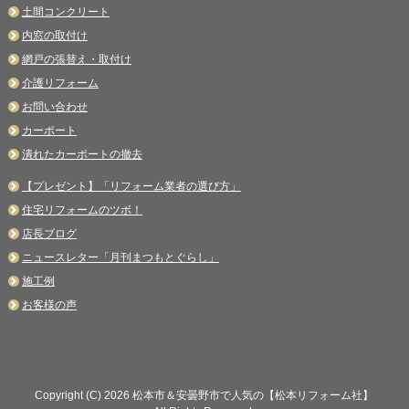
土間コンクリート
内窓の取付け
網戸の張替え・取付け
介護リフォーム
お問い合わせ
カーポート
潰れたカーポートの撤去
【プレゼント】「リフォーム業者の選び方」
住宅リフォームのツボ！
店長ブログ
ニュースレター「月刊まつもとぐらし」
施工例
お客様の声
Copyright (C) 2026 松本市＆安曇野市で人気の【松本リフォーム社】