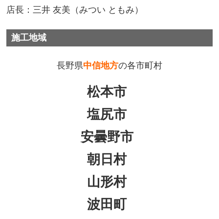
店長：三井 友美（みつい ともみ）
施工地域
長野県
中信地方
の各市町村
松本市
塩尻市
安曇野市
朝日村
山形村
波田町