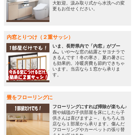
大歓迎。汲み取り式から水洗への変
更もお任せください。
内窓とりつけ（２重サッシ）
いま、長野県内で「内窓」がブー
ム。
いや〜な窓の結露とサヨナラで
きるんです！冬の寒さ、夏の暑さに
も効果的。冷暖房費も節約できちゃ
います。当店なら１窓から承りま
す。
畳をフローリングに
フローリングにすれば掃除が楽ちん♪
畳や絨毯の子供部屋を床にしたら子
供さんは喜びますよ～。もちろん当
店なら１部屋から承ります。傷んだ
フローリングやカーペットの張り替