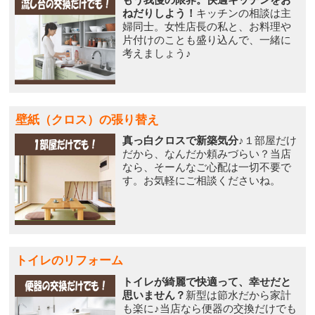
ねだりしよう！
キッチンの相談は主
婦同士。女性店長の私と、お料理や
片付けのことも盛り込んで、一緒に
考えましょう♪
壁紙（クロス）の張り替え
真っ白クロスで新築気分♪
１部屋だけ
だから、なんだか頼みづらい？当店
なら、そーんなご心配は一切不要で
す。お気軽にご相談くださいね。
トイレのリフォーム
トイレが綺麗で快適って、幸せだと
思いません？
新型は節水だから家計
も楽に♪当店なら便器の交換だけでも