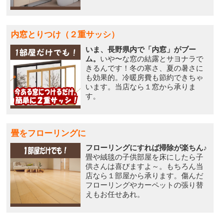
内窓とりつけ（２重サッシ）
いま、長野県内で「内窓」がブー
ム。
いや〜な窓の結露とサヨナラで
きるんです！冬の寒さ、夏の暑さに
も効果的。冷暖房費も節約できちゃ
います。当店なら１窓から承りま
す。
畳をフローリングに
フローリングにすれば掃除が楽ちん♪
畳や絨毯の子供部屋を床にしたら子
供さんは喜びますよ～。もちろん当
店なら１部屋から承ります。傷んだ
フローリングやカーペットの張り替
えもお任せあれ。