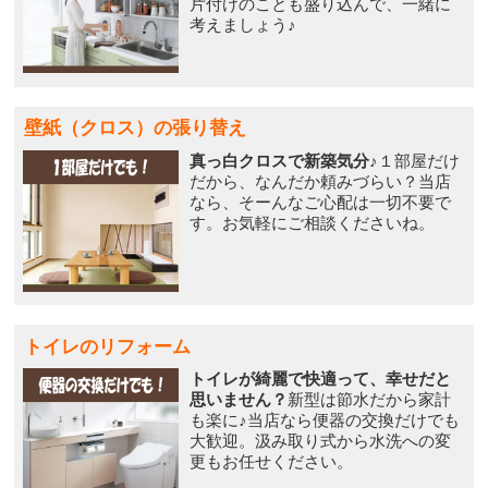
片付けのことも盛り込んで、一緒に
考えましょう♪
壁紙（クロス）の張り替え
真っ白クロスで新築気分♪
１部屋だけ
だから、なんだか頼みづらい？当店
なら、そーんなご心配は一切不要で
す。お気軽にご相談くださいね。
トイレのリフォーム
トイレが綺麗で快適って、幸せだと
思いません？
新型は節水だから家計
も楽に♪当店なら便器の交換だけでも
大歓迎。汲み取り式から水洗への変
更もお任せください。